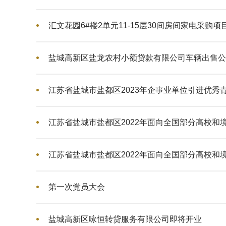
汇文花园6#楼2单元11-15层30间房间家电采购
盐城高新区盐龙农村小额贷款有限公司车辆出售公
江苏省盐城市盐都区2023年企事业单位引进优秀
江苏省盐城市盐都区2022年面向全国部分高校和
江苏省盐城市盐都区2022年面向全国部分高校和
第一次党员大会
盐城高新区咏恒转贷服务有限公司即将开业